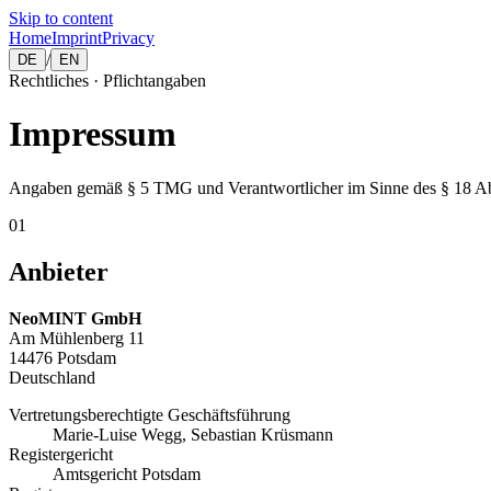
Skip to content
Home
Imprint
Privacy
/
DE
EN
Rechtliches · Pflichtangaben
Impressum
Angaben gemäß § 5 TMG und Verantwortlicher im Sinne des § 18 A
01
Anbieter
NeoMINT GmbH
Am Mühlenberg 11
14476
Potsdam
Deutschland
Vertretungsberechtigte Geschäftsführung
Marie-Luise Wegg, Sebastian Krüsmann
Registergericht
Amtsgericht Potsdam